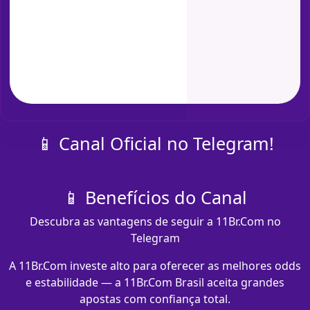
📱 Canal Oficial no Telegram!
📱 Benefícios do Canal
Descubra as vantagens de seguir a 11Br.Com no
Telegram
A 11Br.Com investe alto para oferecer as melhores odds
e estabilidade — a 11Br.Com Brasil aceita grandes
apostas com confiança total.