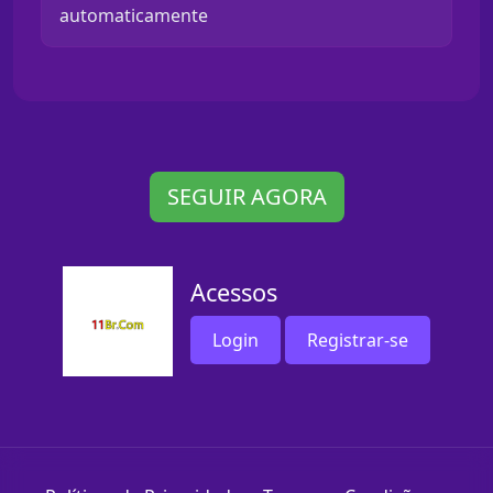
automaticamente
SEGUIR AGORA
Acessos
Login
Registrar-se