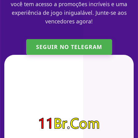
você tem acesso a promoções incríveis e uma
experiência de jogo inigualável. Junte-se aos
vencedores agora!
SEGUIR NO TELEGRAM