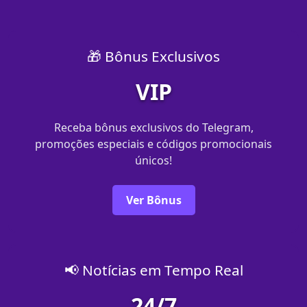
🎁 Bônus Exclusivos
VIP
Receba bônus exclusivos do Telegram,
promoções especiais e códigos promocionais
únicos!
Ver Bônus
📢 Notícias em Tempo Real
24/7