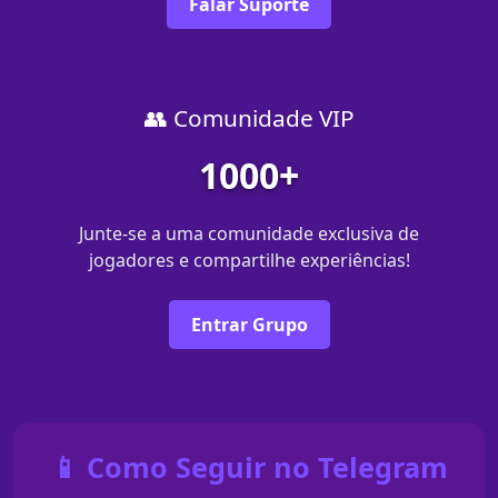
Falar Suporte
👥 Comunidade VIP
1000+
Junte-se a uma comunidade exclusiva de
jogadores e compartilhe experiências!
Entrar Grupo
📱 Como Seguir no Telegram