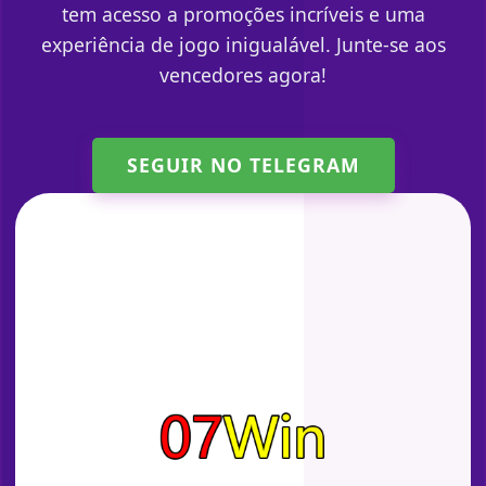
tem acesso a promoções incríveis e uma
experiência de jogo inigualável. Junte-se aos
vencedores agora!
SEGUIR NO TELEGRAM