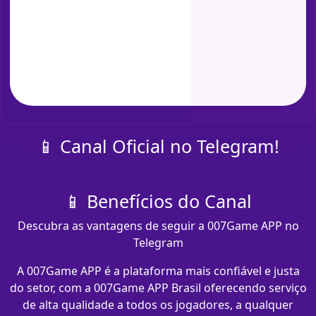
📱 Canal Oficial no Telegram!
📱 Benefícios do Canal
Descubra as vantagens de seguir a 007Game APP no
Telegram
A 007Game APP é a plataforma mais confiável e justa
do setor, com a 007Game APP Brasil oferecendo serviço
de alta qualidade a todos os jogadores, a qualquer