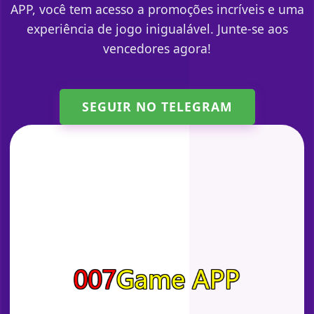
APP, você tem acesso a promoções incríveis e uma
experiência de jogo inigualável. Junte-se aos
vencedores agora!
SEGUIR NO TELEGRAM