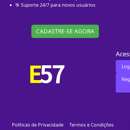
🎯 Suporte 24/7 para novos usuários
CADASTRE-SE AGORA
Aces
Log
Reg
Políticas de Privacidade
Termos e Condições