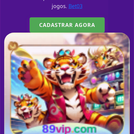
jogos.
Bet03
CADASTRAR AGORA